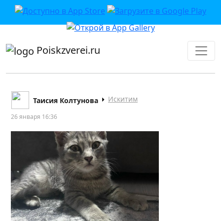
приложении или в VK">
Poiskzverei.ru
Искитим
Таисия Колтунова
26 января 16:36