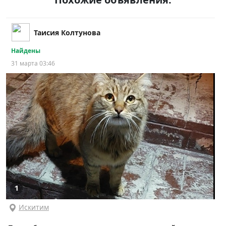
Таисия Колтунова
Найдены
31 марта 03:46
1
Искитим