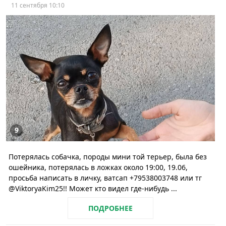
11 сентября 10:10
9
Потерялась собачка, породы мини той терьер, была без
ошейника, потерялась в ложках около 19:00, 19.06,
просьба написать в личку, ватсап +79538003748 или тг
@ViktoryaKim25!! Может кто видел где-нибудь ...
ПОДРОБНЕЕ