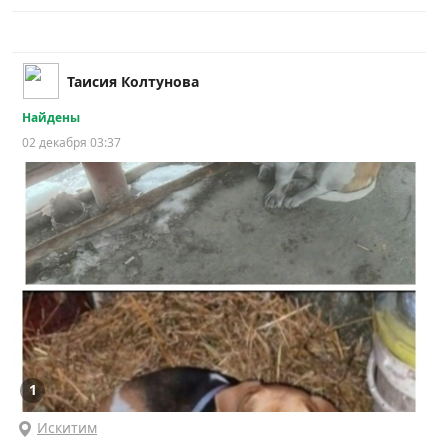
Таисия Колтунова
Найдены
02 декабря 03:37
1
Искитим