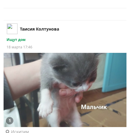
Таисия Колтунова
Ищут дом
18 марта 17:46
1
Искитим