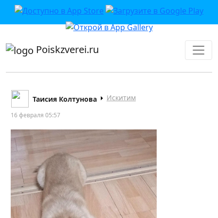
приложении или в VK">
Poiskzverei.ru
Искитим
Таисия Колтунова
16 февраля 05:57