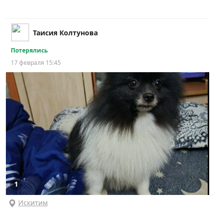
Таисия Колтунова
Потерялись
17 февраля 15:45
1
Искитим