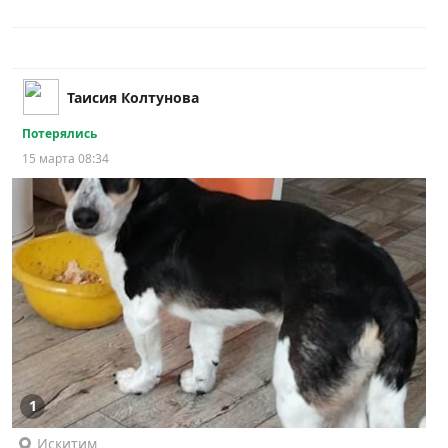
Таисия Колтунова
Потерялись
15 марта 08:34
1
Искитим