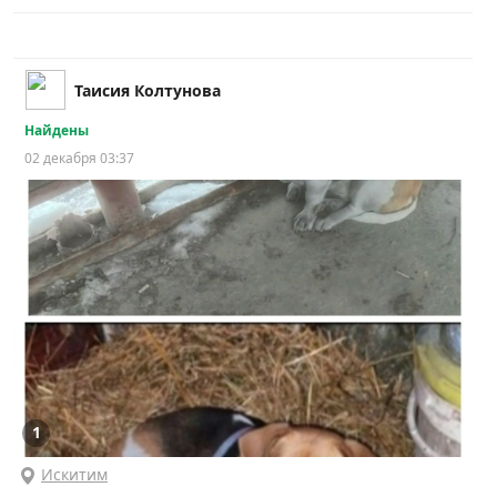
Таисия Колтунова
Найдены
02 декабря 03:37
1
Искитим