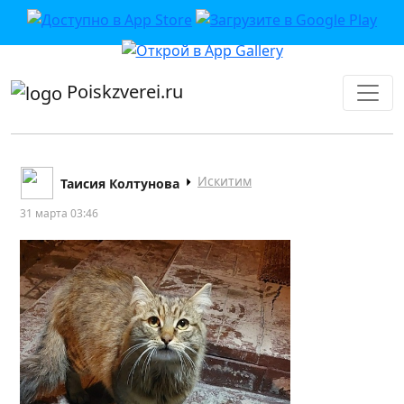
приложении или в VK">
Poiskzverei.ru
Искитим
Таисия Колтунова
31 марта 03:46