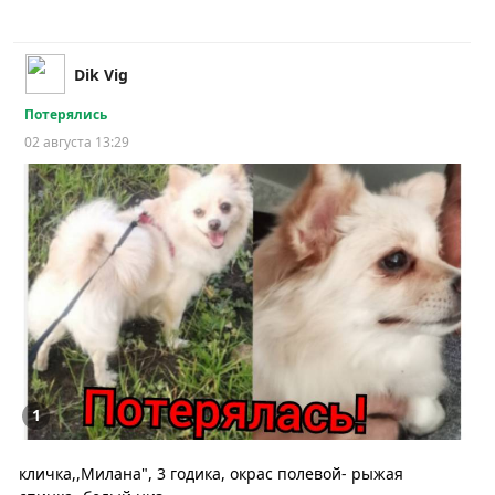
Dik Vig
Потерялись
02 августа 13:29
1
кличка,,Милана", 3 годика, окрас полевой- рыжая