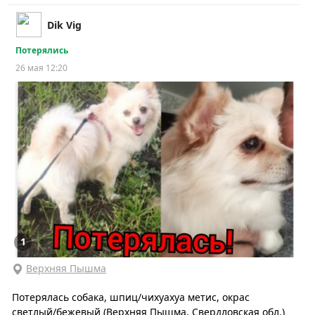
Dik Vig
Потерялись
26 мая 12:20
1
Верхняя Пышма
Потерялась собака, шпиц/чихуахуа метис, окрас
светлый/бежевый (Верхняя Пышма, Свердловская обл.)