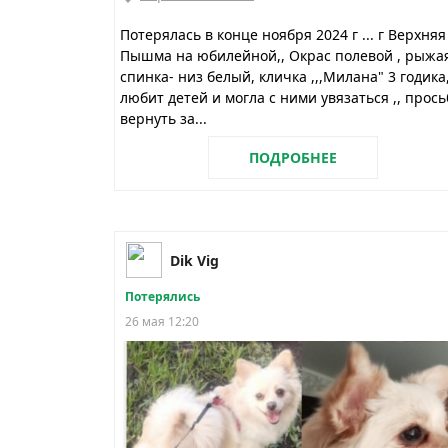
Потерялась в конце ноября 2024 г ... г Верхняя
Пышма на юбилейной,, Окрас полевой , рыжа
спинка- низ белый, кличка ,,,Милана" 3 годика
любит детей и могла с ними увязаться ,, прось
вернуть за...
ПОДРОБНЕЕ
Dik Vig
Потерялись
26 мая 12:20