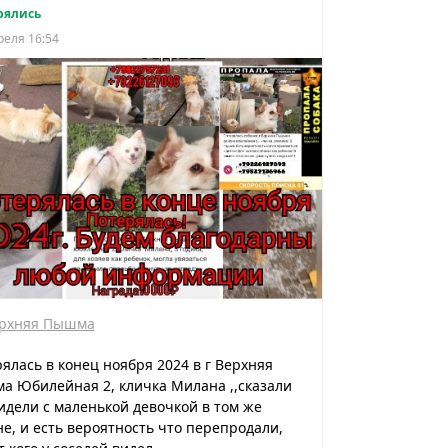
рялись
реля 16:54
рхняя Пышма
ялась в конец ноября 2024 в г Верхняя
 Юбилейная 2, кличка Милана ,,сказали
идели с маленькой девочкой в том же
е, и есть вероятность что перепродали,