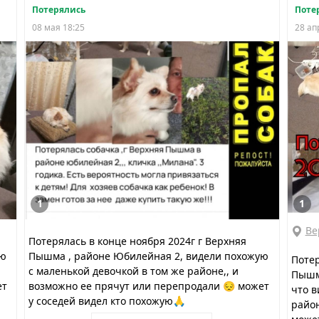
Потерялись
Поте
08 мая 18:25
28 ап
1
1
Ве
Потерялась в конце ноября 2024г г Верхняя
ую
Пышма , районе Юбилейная 2, видели похожую
Потер
с маленькой девочкой в том же районе,, и
Пышма
ет
возможно ее прячут или перепродали 😔 может
что в
у соседей видел кто похожую🙏
район