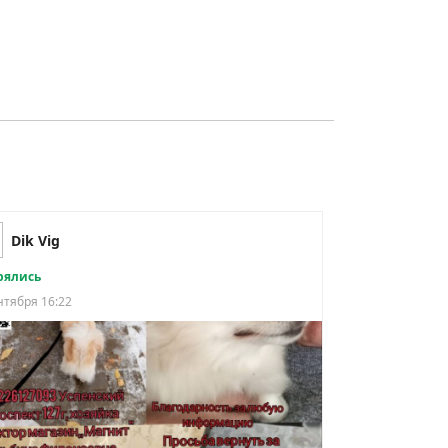
Dik Vig
рялись
нтября 16:22