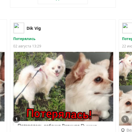
Dik Vig
Потерялись
Поте
02 августа 13:29
22 ию
1
1
Ве