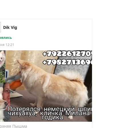
Dik Vig
рялись
ня 12:21
рхняя Пышма