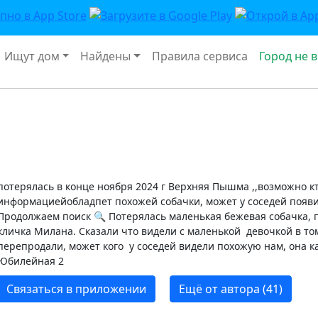
Ищут дом
Найдены
Правила сервиса
Город не 
потерялась в конце ноября 2024 г Верхняя Пышма ,,возможно кт
информациейобладпет похожей собачки, может у соседей появил
Продолжаем поиск 🔍 Потерялась маленькая бежевая собачка, п
кличка Милана. Сказали что видели с маленькой девочкой в том
перепродали, может кого у соседей видели похожую нам, она ка
Юбилейная 2
Связаться в приложении
Ещё от автора (41)