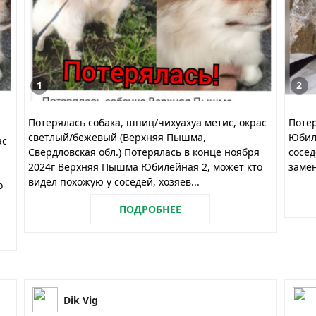
1
2
Потерялась собака, шпиц/чихуахуа метис, окрас
Потер
светлый/бежевый (Верхняя Пышма,
Юбиле
ас
Свердловская обл.) Потерялась в конце ноября
сосед
2024г Верхняя Пышма Юбилейная 2, может кто
заме
видел похожую у соседей, хозяев...
о
ПОДРОБНЕЕ
Dik Vig