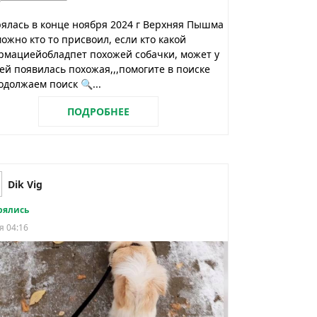
ялась в конце ноября 2024 г Верхняя Пышма
можно кто то присвоил, если кто какой
рмациейобладпет похожей собачки, может у
ей появилась похожая,,,помогите в поиске
должаем поиск 🔍...
ПОДРОБНЕЕ
Dik Vig
рялись
я 04:16