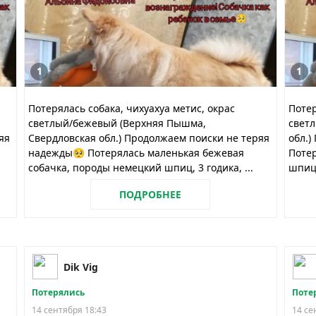
1
1
Потерялась собака, чихуахуа метис, окрас
Потер
светлый/бежевый (Верхняя Пышма,
свет
яя
Свердловская обл.) Продолжаем поиски не теряя
обл.)
надежды🥺 Потерялась маленькая бежевая
Потер
собачка, породы немецкий шпиц, 3 годика, ...
шпиц,
ПОДРОБНЕЕ
Dik Vig
Потерялись
Поте
14 сентября 18:43
14 се