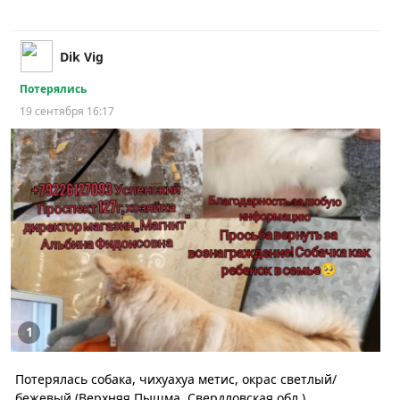
Dik Vig
Потерялись
19 сентября 16:17
1
Потерялась собака, чихуахуа метис, окрас светлый/
бежевый (Верхняя Пышма, Свердловская обл.)