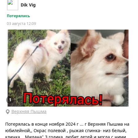
Dik Vig
Потерялись
03 августа 12:09
1
Верхняя Пышма
Потерялась в конце ноября 2024 г ... г Верхняя Пышма на
юбилейной,, Окрас полевой , рыжая спинка- низ белый,
кличка ,,,Милана" 3 годика, любит детей и могла с ними