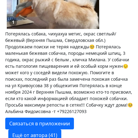
1
Потерялась собака, чихуахуа метис, окрас светлый/
бежевый (Верхняя Пышма, Свердловская обл.)
Продолжаем поиски не теряя надежды🥺 Потерялась
маленькая бежевая собачка, породы немецкий шпиц, 3
годика, окрас рыжий с белым , кличка Милана. У собачки
есть патология пищеварения и ей особый корм нужен😔
может кого у соседей видели похожую. Помогите в
поисках, последний раз была замечена похожая собачка
на ул Кривоусова 38 у общежития Потерялась в конце
ноября 2024 г Верхняя Пышма, возможно кто-то присвоил,
если кто какой информацией обладает похожей собачки.
Просьба максимум репосты в сетях!!! Собачку ждут дома!🥺
Альбина Фидоисовна -т +79226127093
Связаться в приложении
Ещё от автора (41)