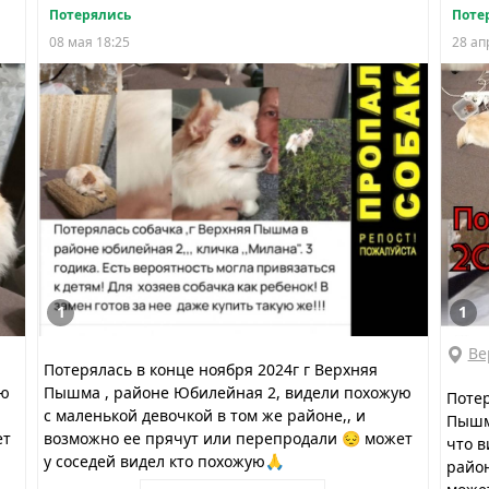
Потерялись
Поте
08 мая 18:25
28 ап
1
1
Ве
Потерялась в конце ноября 2024г г Верхняя
ую
Пышма , районе Юбилейная 2, видели похожую
Потер
с маленькой девочкой в том же районе,, и
Пышма
ет
возможно ее прячут или перепродали 😔 может
что в
у соседей видел кто похожую🙏
район