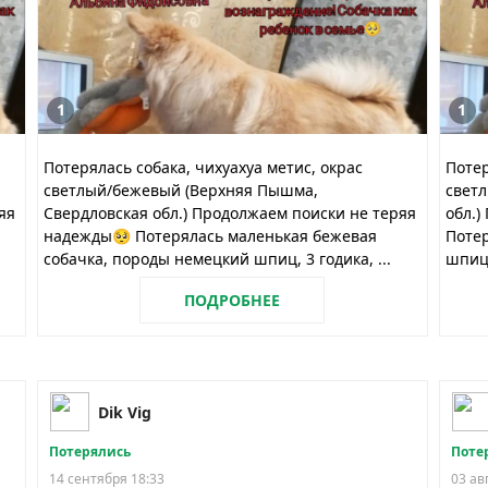
1
1
Потерялась собака, чихуахуа метис, окрас
Потер
светлый/бежевый (Верхняя Пышма,
свет
яя
Свердловская обл.) Продолжаем поиски не теряя
обл.)
надежды🥺 Потерялась маленькая бежевая
Потер
собачка, породы немецкий шпиц, 3 годика, ...
шпиц,
ПОДРОБНЕЕ
Dik Vig
Потерялись
Поте
14 сентября 18:33
03 ав