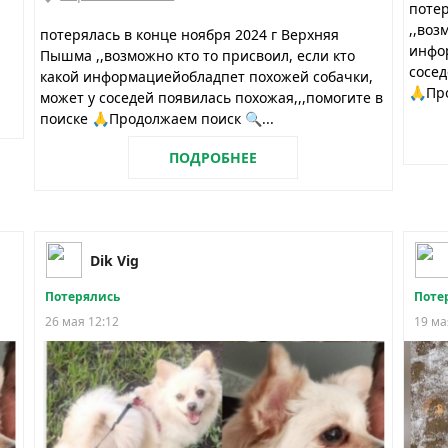
потер
,,воз
потерялась в конце ноября 2024 г Верхняя
инфо
Пышма ,,возможно кто то присвоил, если кто
сосед
какой информациейобладпет похожей собачки,
🙏Про
может у соседей появилась похожая,,,помогите в
поиске 🙏Продолжаем поиск 🔍...
ПОДРОБНЕЕ
Dik Vig
Потерялись
Поте
26 мая 12:12
19 ма