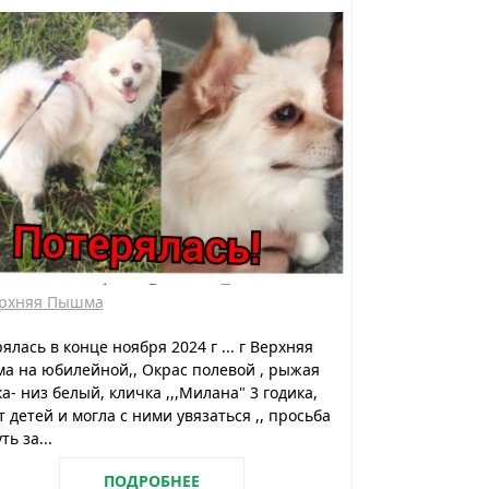
рхняя Пышма
ялась в конце ноября 2024 г ... г Верхняя
а на юбилейной,, Окрас полевой , рыжая
а- низ белый, кличка ,,,Милана" 3 годика,
 детей и могла с ними увязаться ,, просьба
ть за...
ПОДРОБНЕЕ