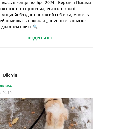
ялась в конце ноября 2024 г Верхняя Пышма
можно кто то присвоил, если кто какой
рмациейобладпет похожей собачки, может у
ей появилась похожая,,,помогите в поиске
должаем поиск 🔍...
ПОДРОБНЕЕ
Dik Vig
рялись
я 04:16