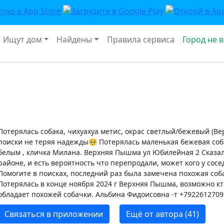
Ищут дом
Найдены
Правила сервиса
Город не 
Потерялась собака, чихуахуа метис, окрас светлый/бежевый (В
поиски не теряя надежды🥺 Потерялась маленькая бежевая соба
белым , кличка Милана. Верхняя Пышма ул Юбилейная 2 Сказал
районе, и есть вероятность что перепродали, может кого у сос
Помогите в поисках, последний раз была замечена похожая соб
Потерялась в конце ноября 2024 г Верхняя Пышма, возможно кт
обладает похожей собачки. Альбина Фидоисовна -т +7922612709
Связаться в приложении
Ещё от автора (41)