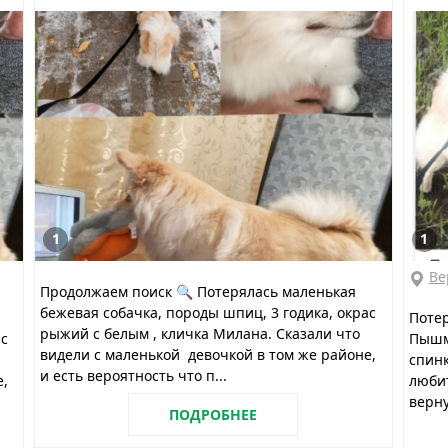
1
1
Ве
Продолжаем поиск 🔍 Потерялась маленькая
бежевая собачка, породы шпиц, 3 годика, окрас
Потер
рыжий с белым , кличка Милана. Сказали что
ас
Пышм
видели с маленькой девочкой в том же районе,
спинк
и есть вероятность что п...
е,
любит
верну
ПОДРОБНЕЕ