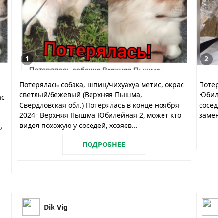
1
2
Потерялась собака, шпиц/чихуахуа метис, окрас
Потер
светлый/бежевый (Верхняя Пышма,
Юбиле
ас
Свердловская обл.) Потерялась в конце ноября
сосед
2024г Верхняя Пышма Юбилейная 2, может кто
заме
видел похожую у соседей, хозяев...
о
ПОДРОБНЕЕ
Dik Vig