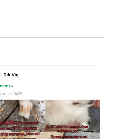
Dik Vig
рялись
нтября 16:22