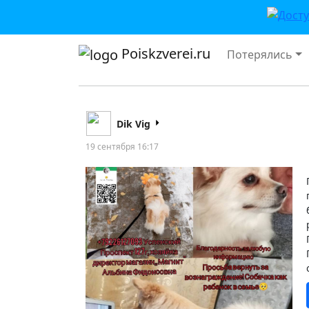
Poiskzverei.ru
Потерялись
Dik Vig
19 сентября 16:17