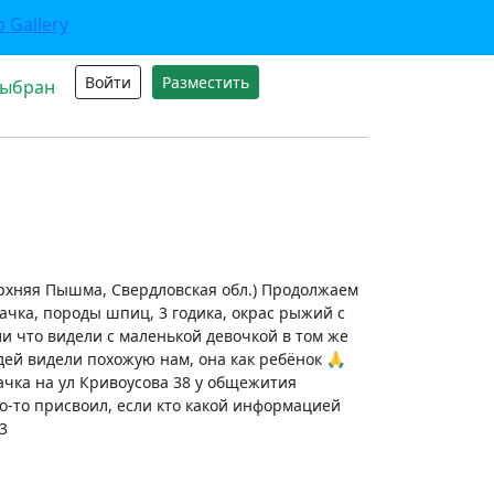
Войти
Разместить
выбран
ерхняя Пышма, Свердловская обл.) Продолжаем
чка, породы шпиц, 3 годика, окрас рыжий с
и что видели с маленькой девочкой в том же
едей видели похожую нам, она как ребёнок 🙏
ачка на ул Кривоусова 38 у общежития
о-то присвоил, если кто какой информацией
3