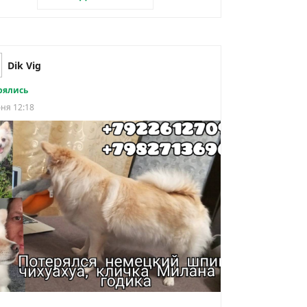
Dik Vig
рялись
ня 12:18