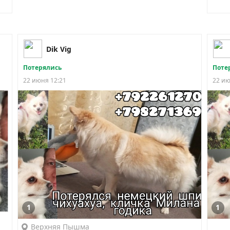
Dik Vig
Потерялись
Поте
22 июня 12:21
22 ию
1
1
Верхняя Пышма