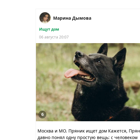
Марина Дымова
Ищут дом
06 августа 20:07
6
Москва и МО. Пряник ищет дом Кажется, Пря
давно понял одну простую вещь: с человеком