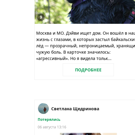
9
Москва и МО. Дэйви ищет дом. Он вошёл в на
жизнь с глазами, в которых застыл байкальск
лёд — прозрачный, непроницаемый, хранящ
чужую боль. В карточке значилось:
«агрессивный». Но я видела тольк...
ПОДРОБНЕЕ
Светлана Щедринова
Потерялись
06 августа 13:16