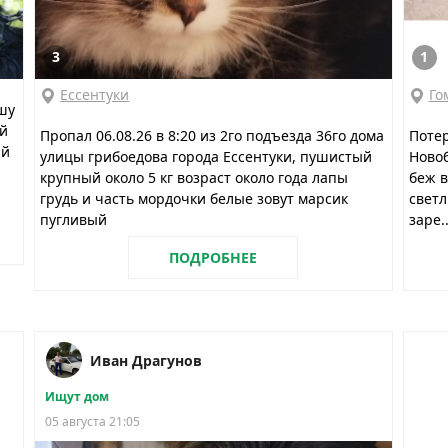
3
1
Ессентуки
Го
шу
ий
Пропал 06.08.26 в 8:20 из 2го подъезда 36го дома
Потер
ий
улицы грибоедова города Ессентуки, пушистый
Новоб
крупный около 5 кг возраст около года лапы
беж в
грудь и часть мордочки белые зовут марсик
светл
пугливый
заре..
ПОДРОБНЕЕ
Иван Драгунов
Ищут дом
05 августа 21:05