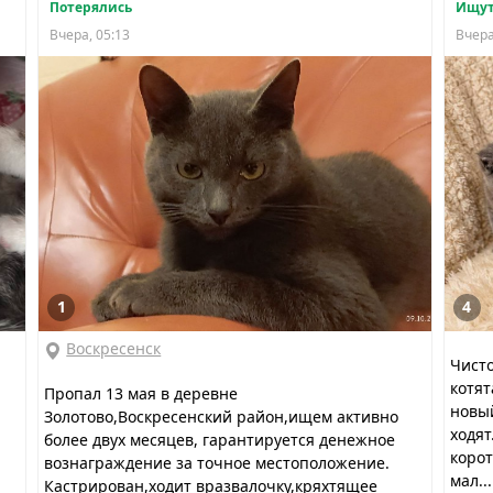
Потерялись
Ищут
Вчера, 05:13
Вчера
1
4
Воскресенск
Чист
котят
Пропал 13 мая в деревне
новый
Золотово,Воскресенский район,ищем активно
ходя
более двух месяцев, гарантируется денежное
корот
вознаграждение за точное местоположение.
мал...
Кастрирован,ходит вразвалочку,кряхтящее