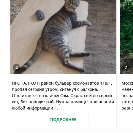
2
7
ПРОПАЛ КОТ! район бульвар космонавтов 118/1,
Москв
пропал сегодня утром, сиганул с балкона.
мален
Откликается на кличку Сэм. Окрас светло серый
посча
кот, без породистый. Нужна помощь! при знании
котор
любой информации ...
равн
ПОДРОБНЕЕ