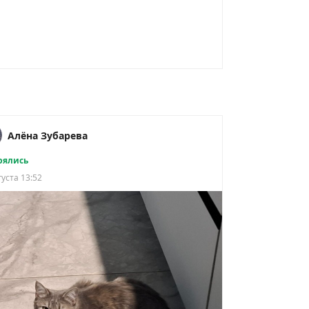
Алёна Зубарева
рялись
густа 13:52