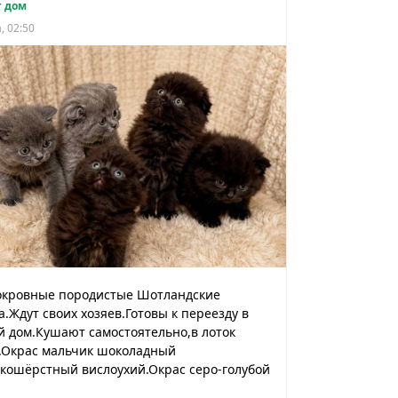
 дом
, 02:50
окровные породистые Шотландские
а.Ждут своих хозяев.Готовы к переезду в
 дом.Кушают самостоятельно,в лоток
т.Окрас мальчик шоколадный
кошёрстный вислоухий.Окрас серо-голубой