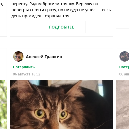
а,
верёвку. Рядом бросили тряпку. Верёвку он
перегрыз почти сразу, но никуда не ушёл — весь
день просидел - охранял тря...
ПОДРОБНЕЕ
Алексей Травкин
Потерялись
Поте
06 августа 18:52
06 ав