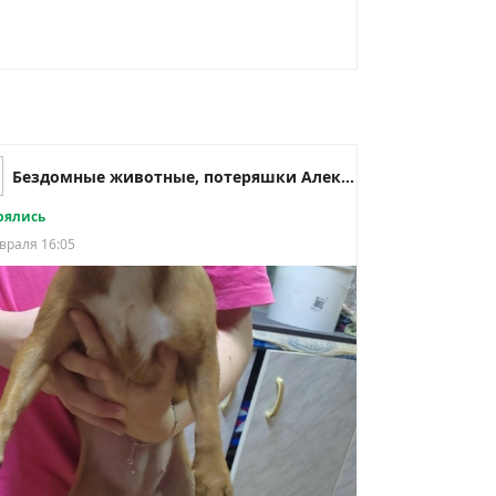
Бездомные животные, потеряшки Алексин.
рялись
враля 16:05