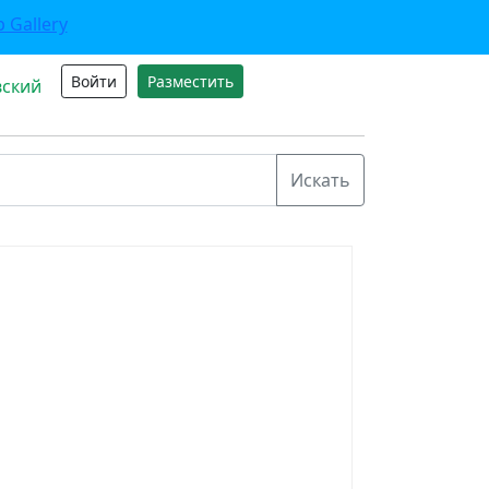
Войти
Разместить
вский