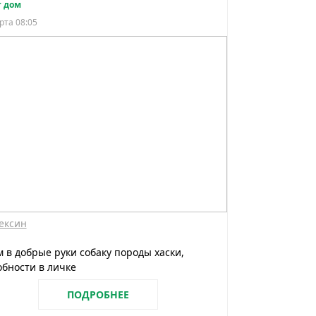
 дом
рта 08:05
ексин
 в добрые руки собаку породы хаски,
бности в личке
ПОДРОБНЕЕ