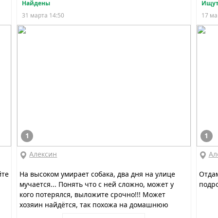
Найдены
Ищут
31 марта 14:50
17 ма
1
1
Алексин
Ал
йте
На высоком умирает собака, два дня на улице
Отдам
мучается... Понять что с ней сложно, может у
подро
кого потерялся, выложите срочно!!! Может
хозяин найдётся, так похожа на домашнюю