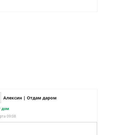
Алексин | Отдам даром
 дом
рта 09:08