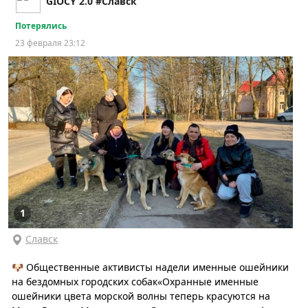
GIOCY 2.0 #Славск
Потерялись
23 февраля 23:12
1
Славск
🐶 Общественные активисты надели именные ошейники
на бездомных городских собак«Охранные именные
ошейники цвета морской волны теперь красуются на