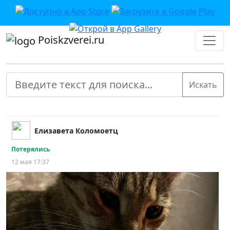
Poiskzverei.ru
Елизавета Коломоетц
Потерялись
12 мая 17:37