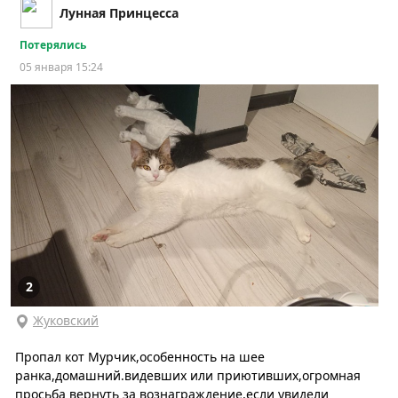
Лунная Принцесса
Потерялись
05 января 15:24
2
Жуковский
Пропал кот Мурчик,особенность на шее
ранка,домашний.видевших или приютивших,огромная
просьба вернуть за вознаграждение,если увидели